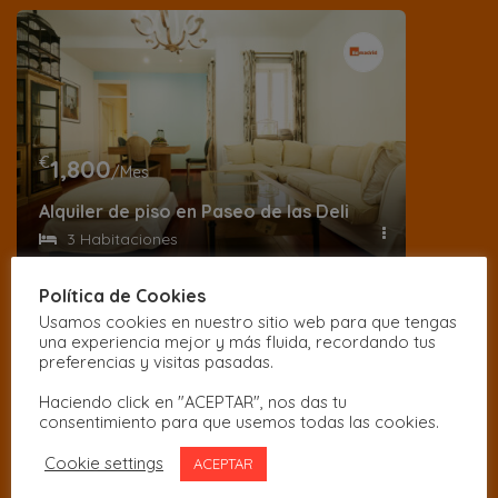
€
1,800
/Mes
Alquiler de piso en Paseo de las Delicias
3 Habitaciones
Política de Cookies
Usamos cookies en nuestro sitio web para que tengas
una experiencia mejor y más fluida, recordando tus
preferencias y visitas pasadas.
Haciendo click en "ACEPTAR", nos das tu
consentimiento para que usemos todas las cookies.
Cookie settings
ACEPTAR
€
1,800
/Mes