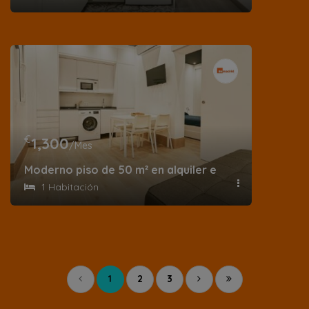
€
1,300
/Mes
Moderno piso de 50 m² en alquiler en calle de Juan d
1 Habitación
1
2
3