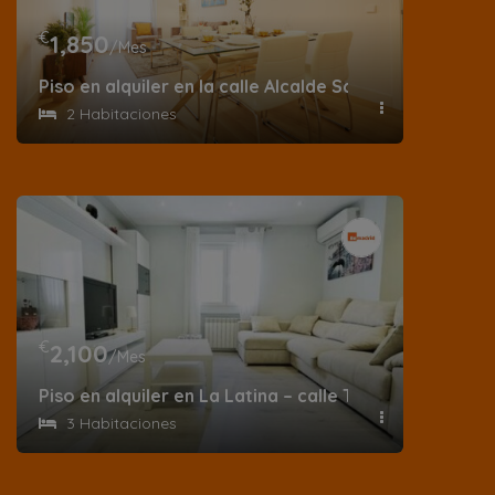
€
1,850
/Mes
Piso en alquiler en la calle Alcalde Sainz de Baranda 
2 Habitaciones
€
2,100
/Mes
Piso en alquiler en La Latina – calle Tabernillas
3 Habitaciones