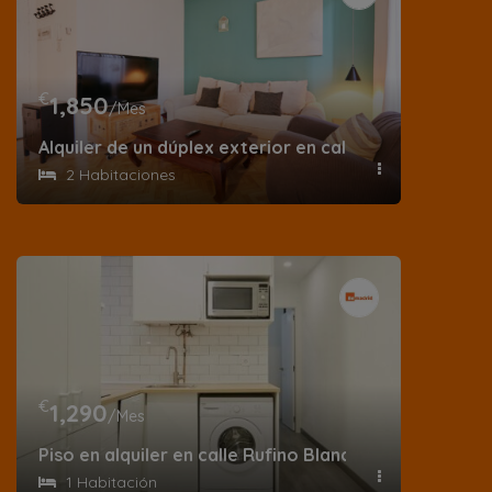
€
1,850
/Mes
Alquiler de un dúplex exterior en calle de la Palma
2 Habitaciones
€
1,290
/Mes
Piso en alquiler en calle Rufino Blanco
1 Habitación