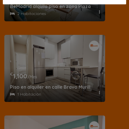
BeMadrid alquila piso en zona Plaza de España en cal
2 Habitaciones
€
1,100
/Mes
Piso en alquiler en calle Bravo Murillo
1 Habitación