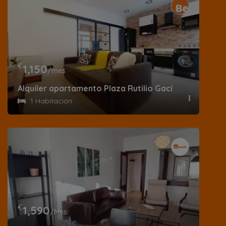
€
1,150
/mes
Alquiler apartamento Plaza Rutilio Gací
1 Habitación
€
1,590
/Mes