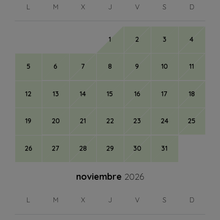
L
M
X
J
V
S
D
1
2
3
4
5
6
7
8
9
10
11
12
13
14
15
16
17
18
19
20
21
22
23
24
25
26
27
28
29
30
31
noviembre
2026
L
M
X
J
V
S
D