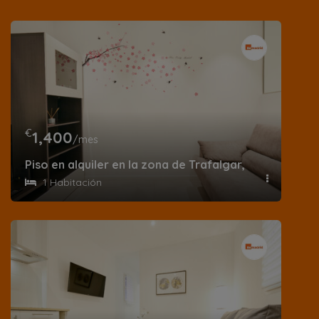
€
1,400
/mes
Piso en alquiler en la zona de Trafalgar, calle de G
1 Habitación