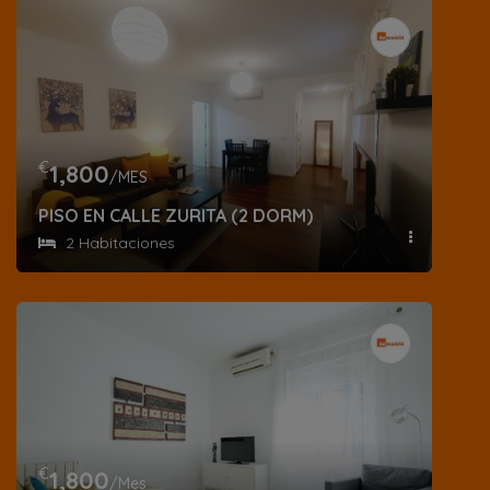
€
1,800
/MES
PISO EN CALLE ZURITA (2 DORM)
2 Habitaciones
€
1,800
/Mes