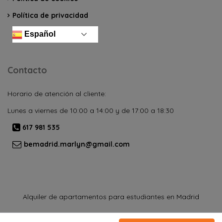
Política de privacidad
Español
Contacto
Horario de atención al cliente:
Lunes a viernes de 10:00 a 14:00 y de 17:00 a 18:30
617 981 535
bemadrid.marlyn@gmail.com
Alquiler de apartamentos para estudiantes en Madrid