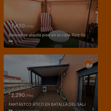
€
1,450
/mes
Bemadrid alquila piso en la calle Ruiz Ocaña
2 Habitaciones
€
2,290
/Mes
FANTÁSTCO ÁTICO EN BATALLA DEL SALADO, DELICIA
2 Habitaciones