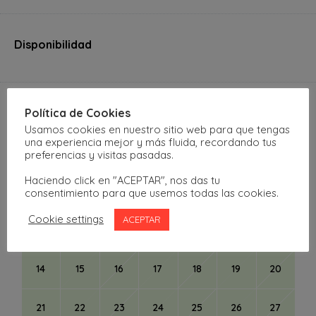
Disponibilidad
septiembre
2026
Política de Cookies
Usamos cookies en nuestro sitio web para que tengas
una experiencia mejor y más fluida, recordando tus
L
M
X
J
V
S
D
preferencias y visitas pasadas.
Haciendo click en "ACEPTAR", nos das tu
1
2
3
4
5
6
consentimiento para que usemos todas las cookies.
Cookie settings
ACEPTAR
7
8
9
10
11
12
13
14
15
16
17
18
19
20
21
22
23
24
25
26
27