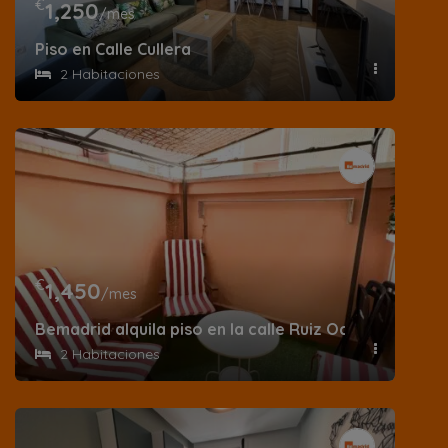
€
1,250
/mes
Piso en Calle Cullera
2 Habitaciones
€
1,450
/mes
Bemadrid alquila piso en la calle Ruiz Ocaña
2 Habitaciones