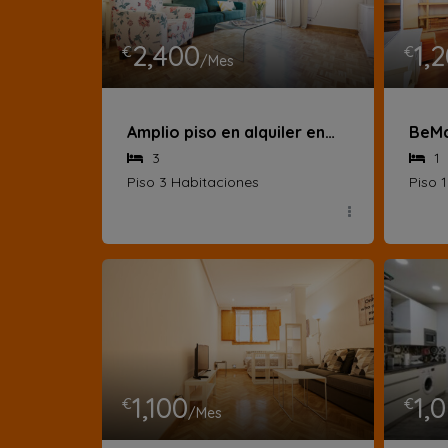
2,400
1,
€
€
/Mes
Amplio piso en alquiler en la calle del Rey Francisco
3
1
Piso 3 Habitaciones
Piso 
1,100
1,
€
€
/Mes