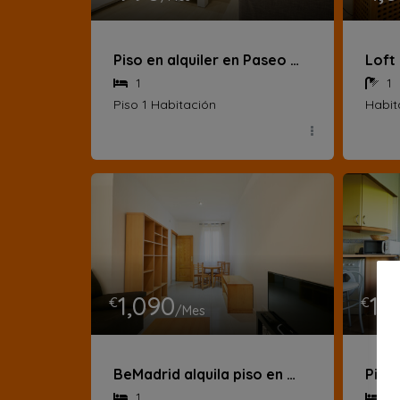
Piso en alquiler en Paseo de las Acacias – Lavapiés
1
1
Piso 1 Habitación
Habit
1,090
1,
€
€
/Mes
BeMadrid alquila piso en calle Andrés Mellado
1
1