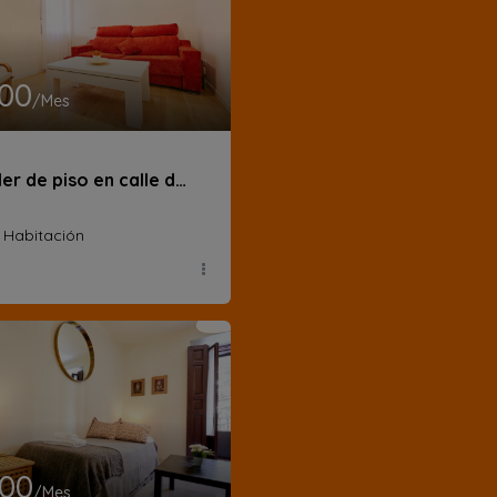
200
/Mes
Alquiler de piso en calle de la Ventosa
1 Habitación
000
/Mes