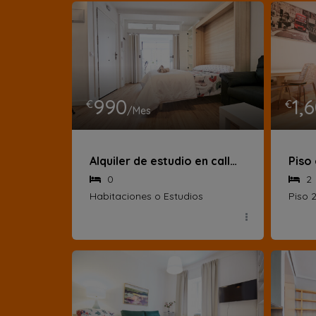
990
1,
€
€
/Mes
Alquiler de estudio en calle Fray Junípero Serra
0
2
Habitaciones o Estudios
Piso 