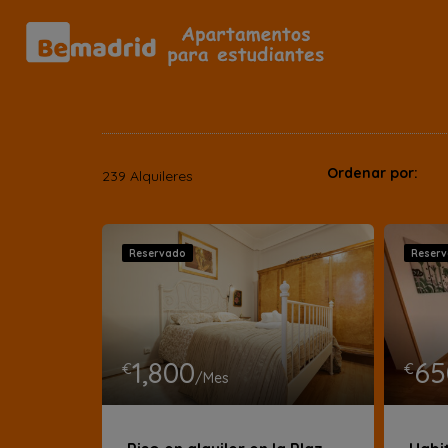
Ordenar por:
239 Alquileres
Reservado
Reser
1,800
65
€
€
/Mes