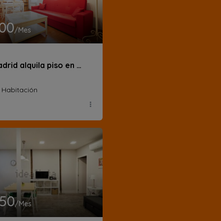
200
/Mes
BeMadrid alquila piso en Paseo de la Dirección
1 Habitación
050
/Mes