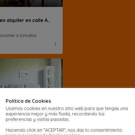
Loft en alquiler en calle Ave María
aciones o Estudios
Política de Cookies
290
/Mes
Usamos cookies en nuestro sitio web para que tengas una
experiencia mejor y más fluida, recordando tus
preferencias y visitas pasadas.
Piso en alquiler en la Glorieta de Puerta de Toledo
Haciendo click en "ACEPTAR", nos das tu consentimiento