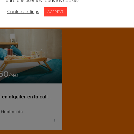
para que usemos todas las cookies.
1 Habitación
Cookie settings
ACEPTAR
350
/Mes
Ático en alquiler en la calle Divino Pastor
1 Habitación