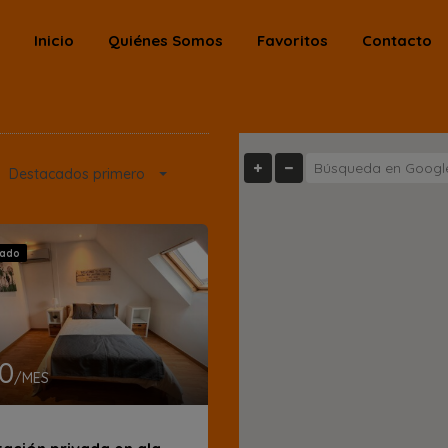
Inicio
Quiénes Somos
Favoritos
Contacto
Destacados primero
vado
0
/MES