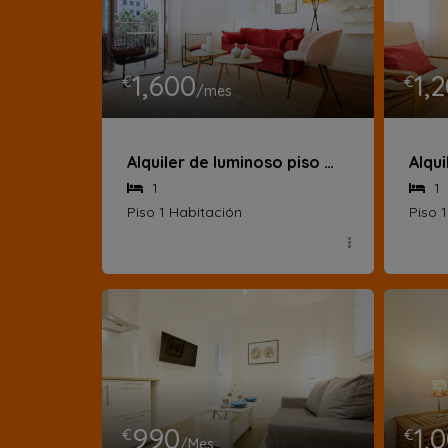
1,600
1,
€
€
/mes
Alquiler de luminoso piso en Plaza Santa Ana
1
1
Piso 1 Habitación
Piso 
990
1,
€
€
/Mes