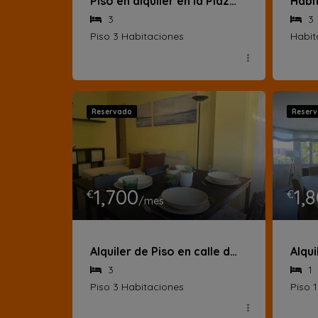
Piso en alquiler en la Plaza de Rutilio Gaci
3
3
Piso 3 Habitaciones
Habit
Reservado
Reser
1,700
1,
€
€
/mes
Alquiler de Piso en calle de Huesca
3
1
Piso 3 Habitaciones
Piso 