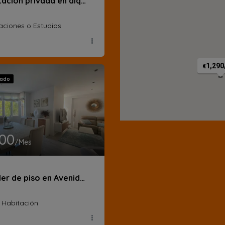
Habitación privada en alquiler en calle de la Guzmania
aciones o Estudios
1,290
€
vado
800
/Mes
Alquiler de piso en Avenida Pio XII
1 Habitación