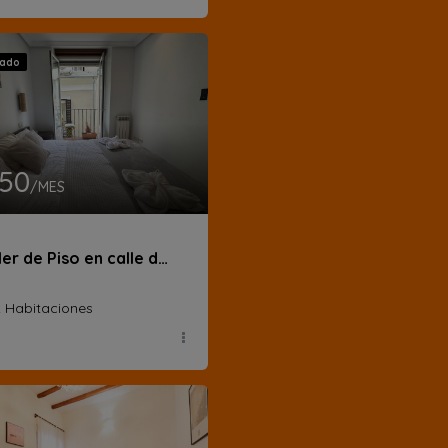
vado
950
/MES
Alquiler de Piso en calle de las Veneras
2 Habitaciones