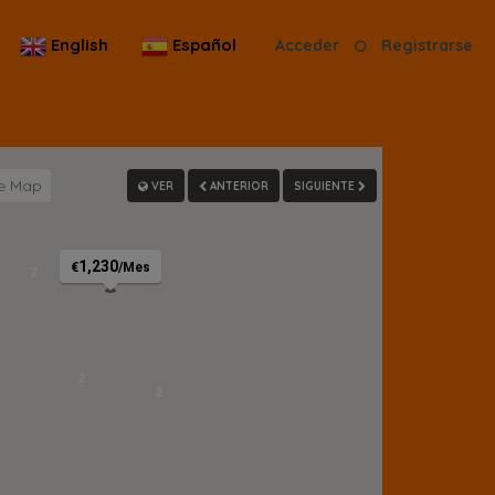
English
Español
Acceder
Registrarse
VER
ANTERIOR
SIGUIENTE
1,230
€
/Mes
2
2
2