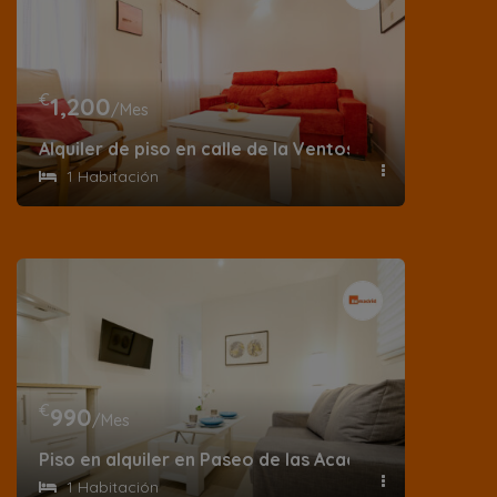
€
1,200
/Mes
Alquiler de piso en calle de la Ventosa
1 Habitación
€
990
/Mes
Piso en alquiler en Paseo de las Acacias – Lavapiés
1 Habitación