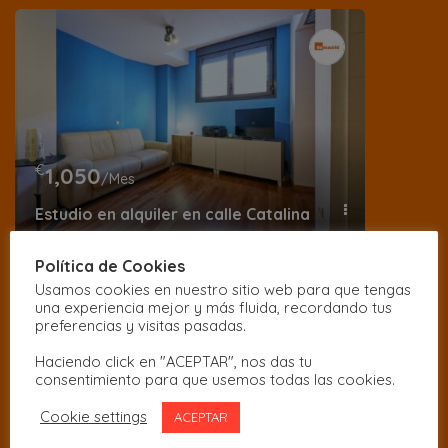
€
1,050
/Mes
Estudio en alquiler en calle Catalina Suárez
Política de Cookies
Usamos cookies en nuestro sitio web para que tengas
una experiencia mejor y más fluida, recordando tus
preferencias y visitas pasadas.
Haciendo click en "ACEPTAR", nos das tu
consentimiento para que usemos todas las cookies.
Cookie settings
ACEPTAR
€
1,350
/Mes