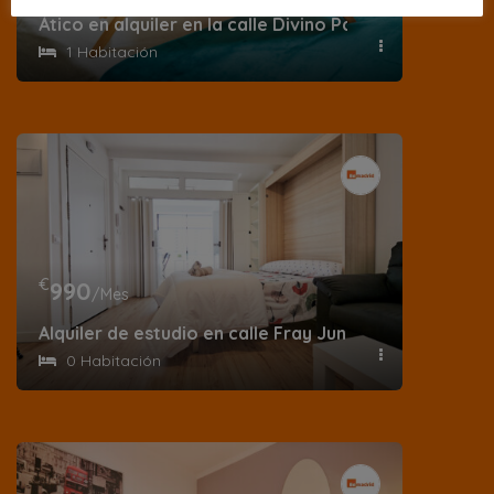
Ático en alquiler en la calle Divino Pastor
1 Habitación
€
990
/Mes
Alquiler de estudio en calle Fray Junípero Serra
0 Habitación