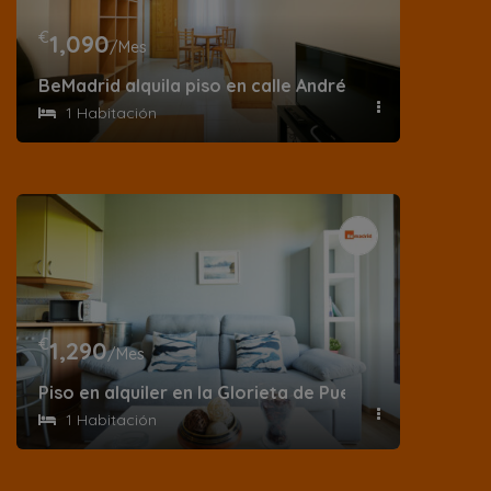
€
1,090
/Mes
BeMadrid alquila piso en calle Andrés Mellado
1 Habitación
€
1,290
/Mes
Piso en alquiler en la Glorieta de Puerta de Toledo
1 Habitación