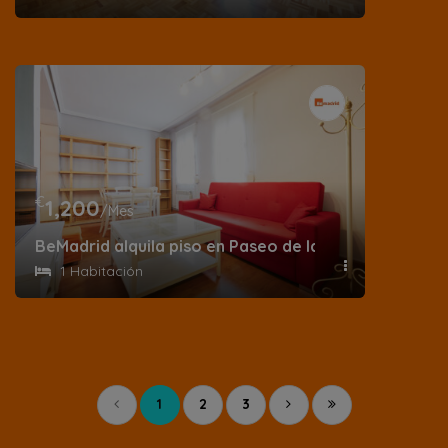
€
1,200
/Mes
BeMadrid alquila piso en Paseo de la Dirección
1 Habitación
1
2
3