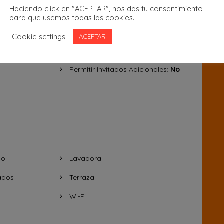
Haciendo click en "ACEPTAR", nos das tu consentimiento
para que usemos todas las cookies.
Cookie settings
ACEPTAR
Permitir Invitados Adicionales:
No
do
Lavadora
ados
Terraza
Wi-Fi