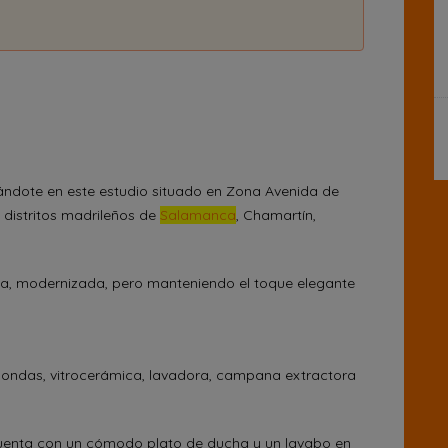
ándote en este estudio situado en Zona Avenida de
 distritos madrileños de
Salamanca
, Chamartín,
ada, modernizada, pero manteniendo el toque elegante
croondas, vitrocerámica, lavadora, campana extractora
cuenta con un cómodo plato de ducha y un lavabo en