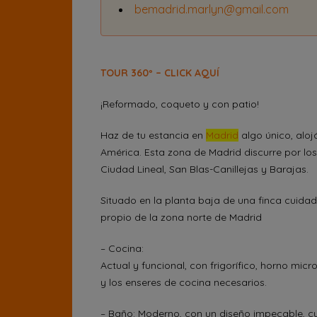
bemadrid.marlyn@gmail.com
TOUR 360º – CLICK AQUÍ
¡Reformado, coqueto y con patio!
Haz de tu estancia en
Madrid
algo único, aloj
América. Esta zona de Madrid discurre por los
Ciudad Lineal, San Blas-Canillejas y Barajas.
Situado en la planta baja de una finca cuid
propio de la zona norte de Madrid
– Cocina:
Actual y funcional, con frigorífico, horno mi
y los enseres de cocina necesarios.
– Baño: Moderno, con un diseño impecable, 