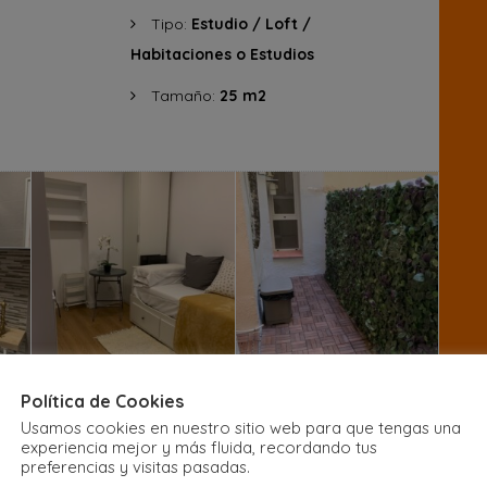
Tipo:
Estudio / Loft /
Habitaciones o Estudios
Tamaño:
25 m2
Política de Cookies
Usamos cookies en nuestro sitio web para que tengas una
experiencia mejor y más fluida, recordando tus
preferencias y visitas pasadas.
10+