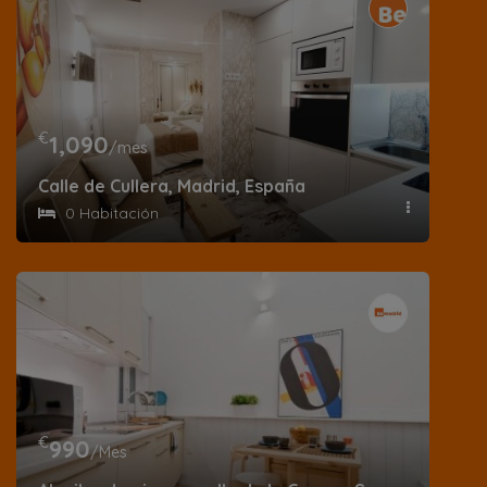
€
1,090
/mes
Calle de Cullera, Madrid, España
0 Habitación
€
990
/Mes