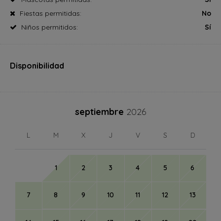
Fiestas permitidas:
No
Niños permitidos:
Sí
Disponibilidad
septiembre
2026
L
M
X
J
V
S
D
1
2
3
4
5
6
7
8
9
10
11
12
13