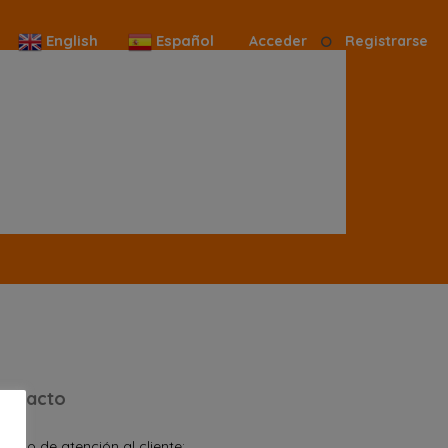
English
Español
Acceder
Registrarse
ontacto
rario de atención al cliente: