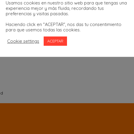
Usamos cookies en nuestro sitio web para que tengas una
experiencia mejor y más fluida, recordando tus
Lu
preferencias y visitas pasadas.
Haciendo click en "ACEPTAR", nos das tu consentimiento
para que usemos todas las cookies.
Cookie settings
ACEPTAR
id