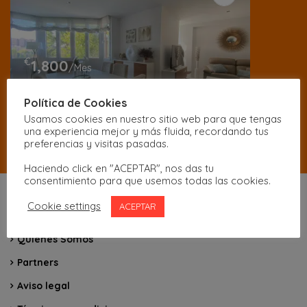
€
1,800
/Mes
Alquiler de piso en Avenida Pio XII
Política de Cookies
1 Habitación
Usamos cookies en nuestro sitio web para que tengas
una experiencia mejor y más fluida, recordando tus
preferencias y visitas pasadas.
Haciendo click en "ACEPTAR", nos das tu
consentimiento para que usemos todas las cookies.
Cookie settings
ACEPTAR
Inicio
Quienes Somos
Partners
Aviso legal