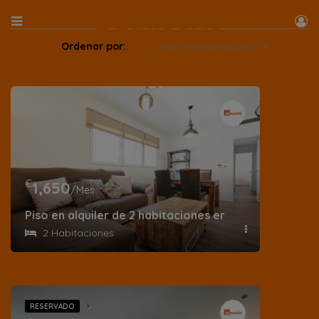
Ordenar por:
Orden Predeterminado
€
1,650
/Mes
Piso en alquiler de 2 habitaciones en calle Barrilero 
2 Habitaciones
RESERVADO