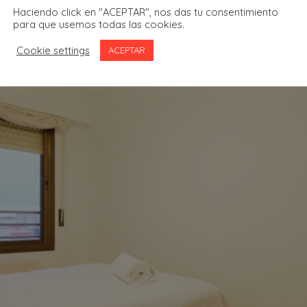
Haciendo click en "ACEPTAR", nos das tu consentimiento
para que usemos todas las cookies.
Cookie settings
ACEPTAR