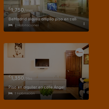
€
1,750
/mes
BeMadrid alquila amplio piso en calle del Príncipe – S
2 Habitaciones
€
1,350
/Mes
Piso en alquiler en calle Ángel
1 Habitación