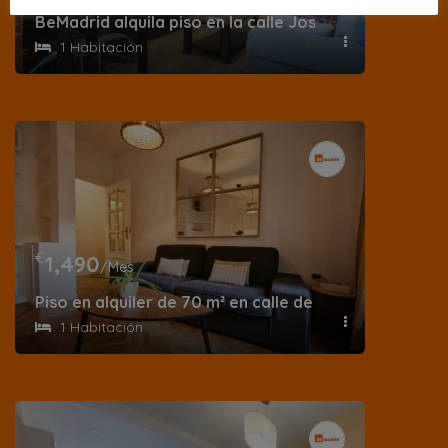
BeMadrid alquila piso en la calle José Ortega y Gass
1 Habitación
€
1,490
/Mes
Piso en alquiler de 70 m² en calle de la Virtudes
1 Habitación