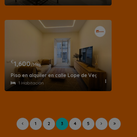
€
1,600
/Mes
Piso en alquiler en calle Lope de Vega
1 Habitación
1
2
3
4
5