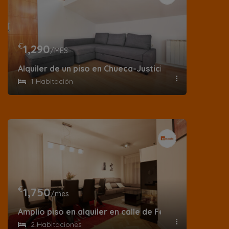
€
1,290
/MES
Alquiler de un piso en Chueca-Justicia, en calle San 
1 Habitación
€
1,750
/mes
Amplio piso en alquiler en calle de Federico Moreno
2 Habitaciones