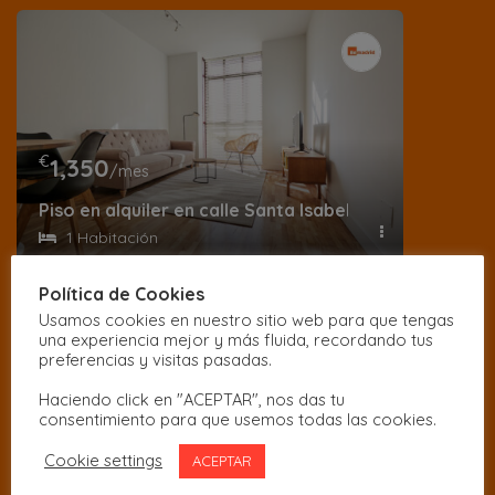
€
1,350
/mes
Piso en alquiler en calle Santa Isabel
1 Habitación
Política de Cookies
Usamos cookies en nuestro sitio web para que tengas
una experiencia mejor y más fluida, recordando tus
preferencias y visitas pasadas.
Haciendo click en "ACEPTAR", nos das tu
consentimiento para que usemos todas las cookies.
Cookie settings
ACEPTAR
€
1,490
/Mes