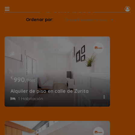
Ordenar por:
Orden Predeterminado
€
990
/Mes
Alquiler de piso en calle de Zurita
1 Habitación