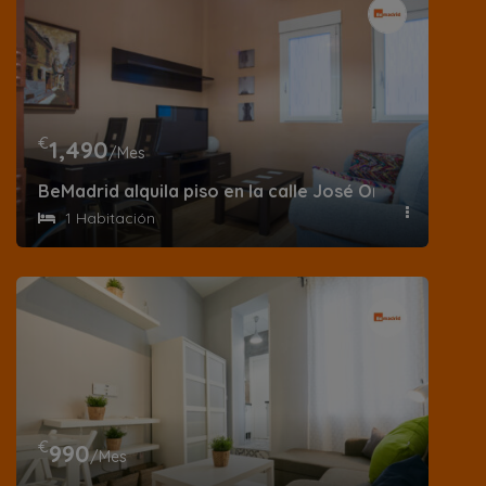
€
1,490
/Mes
BeMadrid alquila piso en la calle José Ortega y Gass
1 Habitación
€
990
/Mes