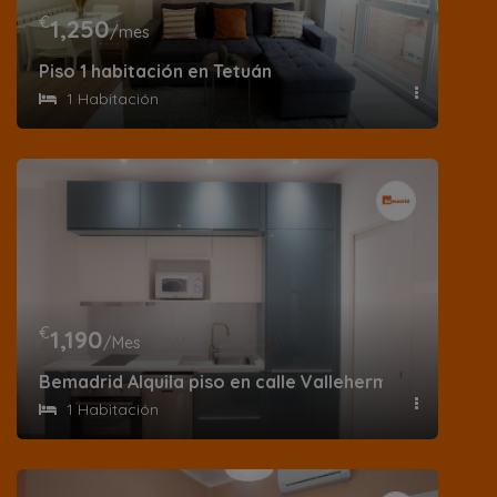
€
1,250
/mes
Piso 1 habitación en Tetuán
1 Habitación
€
1,190
/Mes
Bemadrid Alquila piso en calle Vallehermoso
1 Habitación