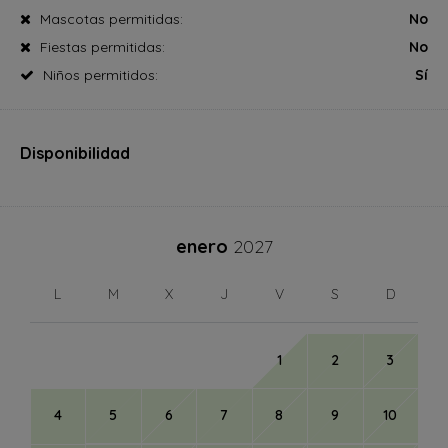
Mascotas permitidas:
No
Fiestas permitidas:
No
Niños permitidos:
Sí
Disponibilidad
enero
2027
L
M
X
J
V
S
D
1
2
3
4
5
6
7
8
9
10