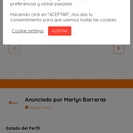
preferencias y visitas pasadas.
22
23
24
25
26
27
28
Haciendo click en "ACEPTAR", nos das tu
consentimiento para que usemos todas las cookies.
Cookie settings
ACEPTAR
Disponible
Pendiente
Reservado
Anunciado por
Marlyn Barreras
Super Host
Estado del Perfil