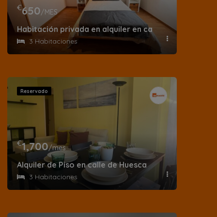
€
650
/MES
Habitación privada en alquiler en calle de la Guzman
3 Habitaciones
Reservado
€
1,700
/mes
Alquiler de Piso en calle de Huesca
3 Habitaciones