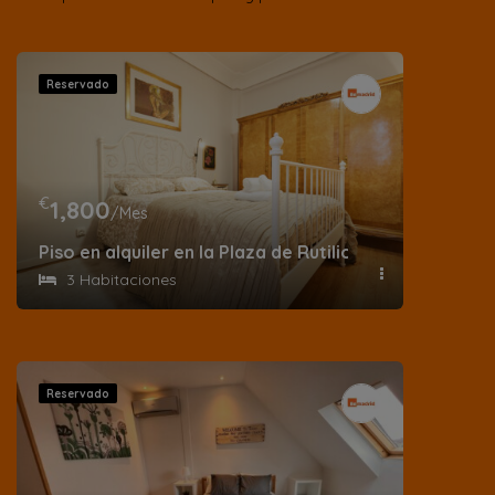
Reservado
€
1,800
/Mes
Piso en alquiler en la Plaza de Rutilio Gaci
3 Habitaciones
Reservado