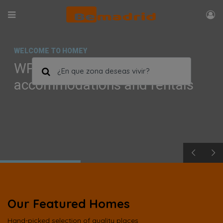
WELCOME TO HOMEY
WP Theme for booking,
accommodations and rentals
Our Featured Homes
Hand-picked selection of quality places