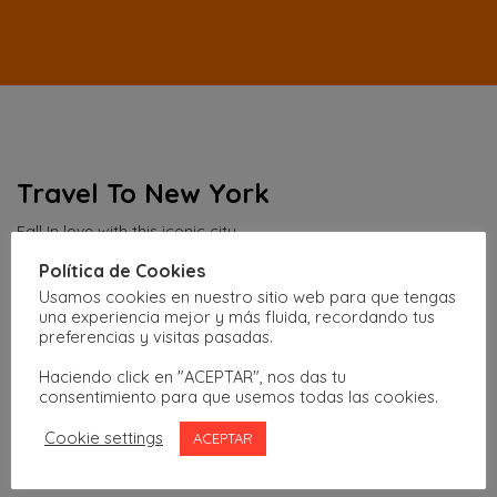
Travel To New York
Fall In love with this iconic city
Política de Cookies
Usamos cookies en nuestro sitio web para que tengas
Disculpa no se encontraron resultados
una experiencia mejor y más fluida, recordando tus
preferencias y visitas pasadas.
Haciendo click en "ACEPTAR", nos das tu
consentimiento para que usemos todas las cookies.
Cookie settings
ACEPTAR