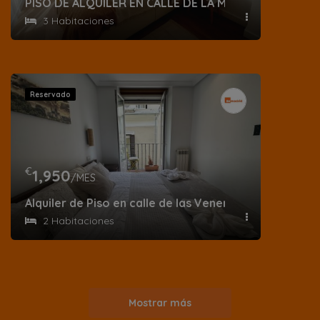
PISO DE ALQUILER EN CALLE DE LA MARROQUINA
3 Habitaciones
Reservado
€
1,950
/MES
Alquiler de Piso en calle de las Veneras
2 Habitaciones
Mostrar más