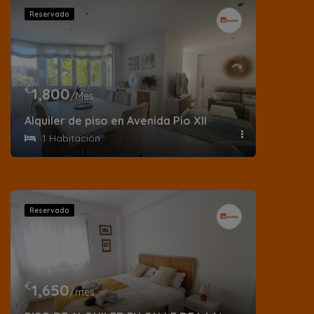
Reservado
€
1,800
/Mes
Alquiler de piso en Avenida Pio XII
1 Habitación
Reservado
€
1,650
/mes